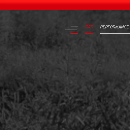
CAR
PERFORMANCE