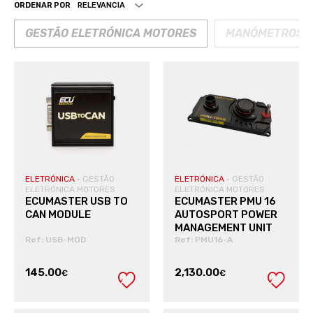
ORDENAR POR
GESTÃO ELETRÓNICA MOTORES
MANÓMETROS &
ELETRÓNICA
·
GESTÃO
ELETRÓNICA
·
GESTÃO
ELETRÓNICA MOTORES
ELETRÓNICA MOTORES
ECUMASTER USB TO
ECUMASTER PMU 16
CAN MODULE
AUTOSPORT POWER
MANAGEMENT UNIT
Ref: USB-MOD
Ref: PMU16-A
145.00
2,130.00
€
€
VER PRODUTO
VER PRODUTO