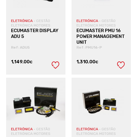
ELETRÓNICA
·
GESTÃO
ELETRÓNICA
·
GESTÃO
ELETRÓNICA MOTORES
ELETRÓNICA MOTORES
ECUMASTER DISPLAY
ECUMASTER PMU 16
ADU 5
POWER MANAGEMENT
UNIT
Ref: ADU5
Ref: PMU16-P
1,149.00
1,310.00
€
€
VER PRODUTO
VER PRODUTO
ELETRÓNICA
·
GESTÃO
ELETRÓNICA
·
GESTÃO
ELETRÓNICA MOTORES
ELETRÓNICA MOTORES