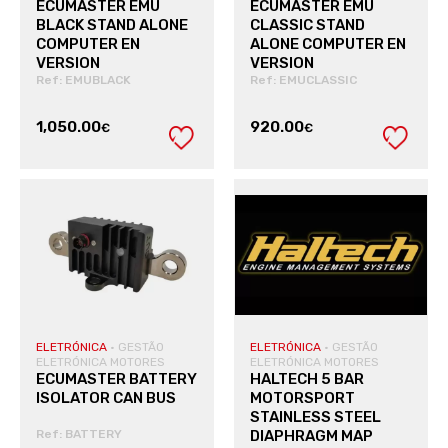
ECUMASTER EMU
ECUMASTER EMU
BLACK STAND ALONE
CLASSIC STAND
COMPUTER EN
ALONE COMPUTER EN
VERSION
VERSION
Ref: EMUBLACK
Ref: EMUCLASSIC
1,050.00
920.00
€
€
VER PRODUTO
VER PRODUTO
ELETRÓNICA
·
GESTÃO
ELETRÓNICA
·
GESTÃO
ELETRÓNICA MOTORES
ELETRÓNICA MOTORES
ECUMASTER BATTERY
HALTECH 5 BAR
ISOLATOR CAN BUS
MOTORSPORT
STAINLESS STEEL
Ref: BATTERY
DIAPHRAGM MAP