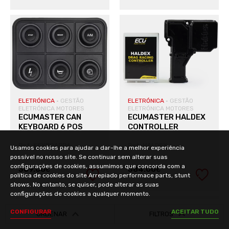
VER PRODUTO
VER PRODUTO
ELETRÓNICA
·
GESTÃO
ELETRÓNICA
·
GESTÃO
ELETRÓNICA MOTORES
ELETRÓNICA MOTORES
ECUMASTER CAN
ECUMASTER HALDEX
KEYBOARD 6 POS
CONTROLLER
Ref: KEYBOARD6
Ref: HALDEX
Usamos cookies para ajudar a dar-lhe a melhor experiência
possível no nosso site. Se continuar sem alterar suas
configurações de cookies, assumimos que concorda com a
309.00
384.00
€
€
política de cookies do site Arrepiado performace parts, stunt
shows. No entanto, se quiser, pode alterar as suas
VER PRODUTO
VER PRODUTO
configurações de cookies a qualquer momento.
C
O
N
F
I
G
U
R
A
R
A
C
E
I
T
A
R
T
U
D
O
ORDENAR
FILTROS