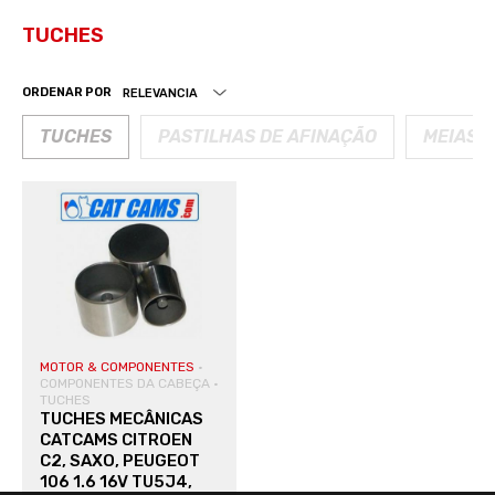
TUCHES
ORDENAR POR
TUCHES
PASTILHAS DE AFINAÇÃO
MEIAS 
MOTOR & COMPONENTES
·
COMPONENTES DA CABEÇA
·
TUCHES
TUCHES MECÂNICAS
CATCAMS CITROEN
C2, SAXO, PEUGEOT
106 1.6 16V TU5J4,