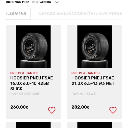
ORDENAR POR
S & JANTES
CAIXAS SEQUÊNCIAIS/OUTROS PRODUT
PNEUS & JANTES
PNEUS & JANTES
HOOSIER PNEU FSAE
HOOSIER PNEU FSAE
16.0X 6.0-10 R25B
21.0X 6.5-13 W3 WET
SLICK
Ref: 43070R25B
Ref: 44185W3
260.00
282.00
€
€
VER PRODUTO
VER PRODUTO