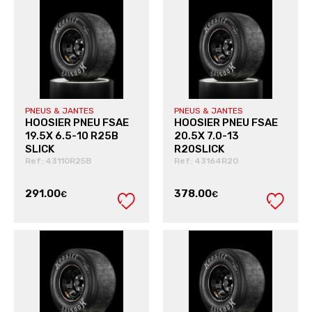
PNEUS & JANTES
PNEUS & JANTES
HOOSIER PNEU FSAE
HOOSIER PNEU FSAE
19.5X 6.5-10 R25B
20.5X 7.0-13
SLICK
R20SLICK
Ref: 43110R25B
Ref: 43164R20
291.00
378.00
€
€
VER PRODUTO
VER PRODUTO