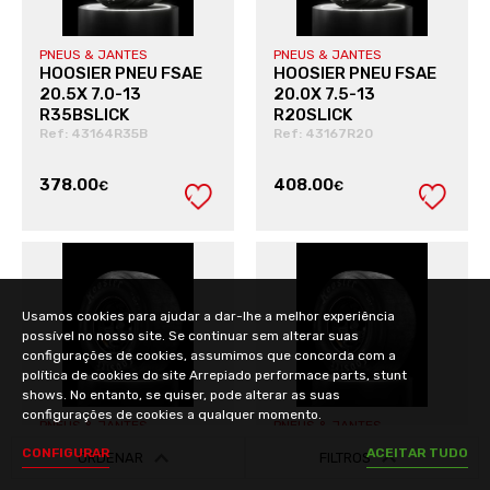
PNEUS & JANTES
PNEUS & JANTES
HOOSIER PNEU FSAE
HOOSIER PNEU FSAE
20.5X 7.0-13
20.0X 7.5-13
R35BSLICK
R20SLICK
Ref: 43164R35B
Ref: 43167R20
378.00
408.00
€
€
VER PRODUTO
VER PRODUTO
Usamos cookies para ajudar a dar-lhe a melhor experiência
possível no nosso site. Se continuar sem alterar suas
configurações de cookies, assumimos que concorda com a
política de cookies do site Arrepiado performace parts, stunt
shows. No entanto, se quiser, pode alterar as suas
configurações de cookies a qualquer momento.
PNEUS & JANTES
PNEUS & JANTES
HOOSIER PNEU FSAE
HOOSIER PNEU FSAE
C
O
N
F
I
G
U
R
A
R
A
C
E
I
T
A
R
T
U
D
O
ORDENAR
FILTROS
20.0X 7.5-13
20.0X 7.5-13
R25BSLICK
R35BSLICK