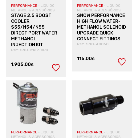
PERFORMANCE
·
LIQUIDO
PERFORMANCE
·
LIQUIDO
METANOL & ACESSÓRIOS
METANOL & ACESSÓRIOS
STAGE 2.5 BOOST
SNOW PERFORMANCE
COOLER
HIGH FLOW WATER-
S55/N54/N55
METHANOL SOLENOID
DIRECT PORT WATER
UPGRADE QUICK-
METHANOL
CONNECT FITTINGS
INJECTION KIT
Ref: SNO-40060
Ref: SNO-2169-BRD
115.00
€
1,905.00
€
VER PRODUTO
VER PRODUTO
PERFORMANCE
·
LIQUIDO
PERFORMANCE
·
LIQUIDO
METANOL & ACESSÓRIOS
METANOL & ACESSÓRIOS