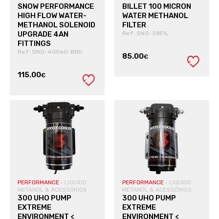
SNOW PERFORMANCE
BILLET 100 MICRON
HIGH FLOW WATER-
WATER METHANOL
METHANOL SOLENOID
FILTER
UPGRADE 4AN
Ref: SNO-38FIL
FITTINGS
Ref: SNO-40060-BRD
85.00
€
115.00
€
VER PRODUTO
VER PRODUTO
PERFORMANCE
·
LIQUIDO
PERFORMANCE
·
LIQUIDO
METANOL & ACESSÓRIOS
METANOL & ACESSÓRIOS
300 UHO PUMP
300 UHO PUMP
EXTREME
EXTREME
ENVIRONMENT <
ENVIRONMENT <