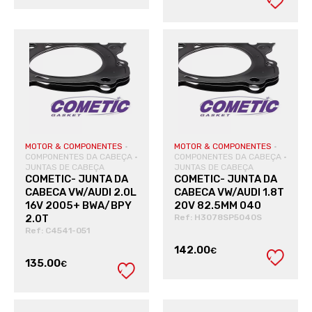
VER PRODUTO
VER PRODUTO
MOTOR & COMPONENTES
·
MOTOR & COMPONENTES
·
COMPONENTES DA CABEÇA
·
COMPONENTES DA CABEÇA
·
JUNTAS DE CABEÇA
JUNTAS DE CABEÇA
COMETIC- JUNTA DA
COMETIC- JUNTA DA
CABECA VW/AUDI 2.0L
CABECA VW/AUDI 1.8T
16V 2005+ BWA/BPY
20V 82.5MM 040
2.0T
Ref: H3078SP5040S
Ref: C4541-051
142.00
€
135.00
€
VER PRODUTO
VER PRODUTO