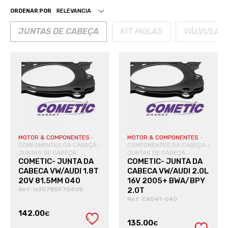
ORDENAR POR
JUNTAS DE CABEÇA
KIT MOLAS
VÁLVULAS
MOTOR & COMPONENTES
·
MOTOR & COMPONENTES
·
COMPONENTES DA CABEÇA
·
COMPONENTES DA CABEÇA
·
JUNTAS DE CABEÇA
JUNTAS DE CABEÇA
COMETIC- JUNTA DA
COMETIC- JUNTA DA
CABECA VW/AUDI 1.8T
CABECA VW/AUDI 2.0L
20V 81.5MM 040
16V 2005+ BWA/BPY
Ref: H3078SP7040S
2.0T
Ref: C4541-040
142.00
€
135.00
€