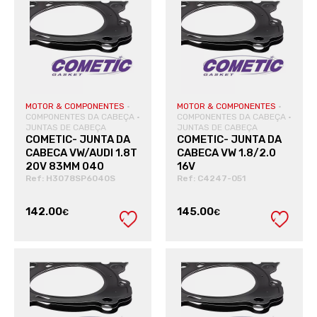
MOTOR & COMPONENTES
·
MOTOR & COMPONENTES
·
COMPONENTES DA CABEÇA
·
COMPONENTES DA CABEÇA
·
JUNTAS DE CABEÇA
JUNTAS DE CABEÇA
COMETIC- JUNTA DA
COMETIC- JUNTA DA
CABECA VW/AUDI 1.8T
CABECA VW 1.8/2.0
20V 83MM 040
16V
Ref: H3078SP6040S
Ref: C4247-051
142.00
145.00
€
€
VER PRODUTO
VER PRODUTO