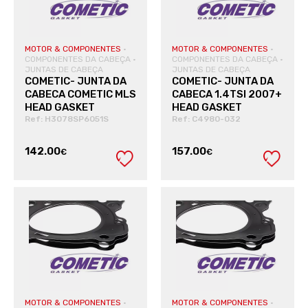
MOTOR & COMPONENTES
·
MOTOR & COMPONENTES
·
COMPONENTES DA CABEÇA
·
COMPONENTES DA CABEÇA
·
JUNTAS DE CABEÇA
JUNTAS DE CABEÇA
COMETIC- JUNTA DA
COMETIC- JUNTA DA
CABECA COMETIC MLS
CABECA 1.4TSI 2007+
HEAD GASKET
HEAD GASKET
Ref: H3078SP6051S
Ref: C4980-032
142.00
157.00
€
€
VER PRODUTO
VER PRODUTO
MOTOR & COMPONENTES
·
MOTOR & COMPONENTES
·