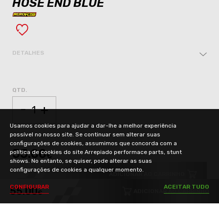
HOSE END BLUE
DETALHES
QTD.
-
+
Usamos cookies para ajudar a dar-lhe a melhor experiência
possível no nosso site. Se continuar sem alterar suas
configurações de cookies, assumimos que concorda com a
55.00
política de cookies do site Arrepiado performace parts, stunt
€
shows. No entanto, se quiser, pode alterar as suas
configurações de cookies a qualquer momento.
ADICIONAR AO CARRINHO
C
O
N
F
I
G
U
R
A
R
A
C
E
I
T
A
R
T
U
D
O
55.00
ADICIONAR AO CARRINHO
€