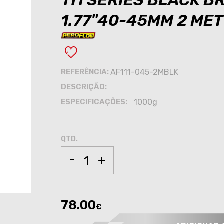
111 SERIES BLACK B
1.77"40-45MM 2 ME
REFERÊNCIA:
AF111-045-2MBLK
DESCRIÇÃO:
ESPECIFICAÇÕES:
1000g
QTD.
-
+
78.00
€