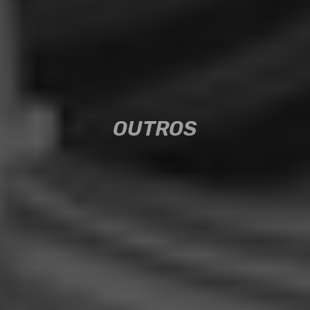
OUTROS
OUTROS