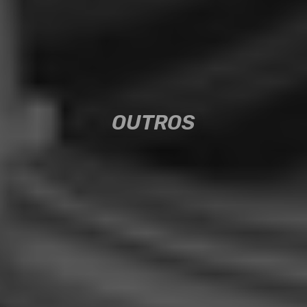
OUTROS
OUTROS