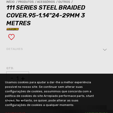
INÍCIO
/
PRODUTOS
/
ACESSÓRIOS
/
OUTROS
/
111 SERIES STEEL BRAIDED
COVER.95-1.14"24-29MM 3
METRES
DETALHES
QTD.
-
+
Usamos cookies para ajudar a dar-lhe a melhor experiência
possível no nosso site. Se continuar sem alterar suas
configurações de cookies, assumimos que concorda com a
política de cookies do site Arrepiado performace parts, stunt
96.00
shows. No entanto, se quiser, pode alterar as suas
€
configurações de cookies a qualquer momento.
ADICIONAR AO CARRINHO