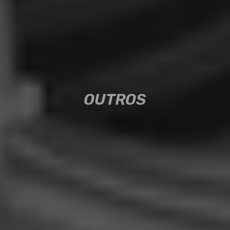
OUTROS
OUTROS