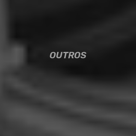
OUTROS
OUTROS