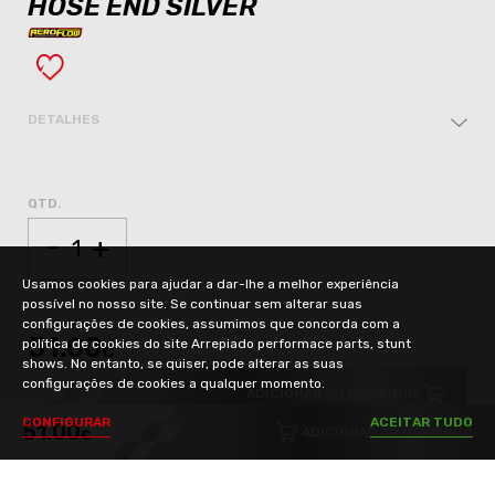
HOSE END SILVER
DETALHES
QTD.
-
+
Usamos cookies para ajudar a dar-lhe a melhor experiência
possível no nosso site. Se continuar sem alterar suas
configurações de cookies, assumimos que concorda com a
51.00
política de cookies do site Arrepiado performace parts, stunt
€
shows. No entanto, se quiser, pode alterar as suas
configurações de cookies a qualquer momento.
ADICIONAR AO CARRINHO
C
O
N
F
I
G
U
R
A
R
A
C
E
I
T
A
R
T
U
D
O
51.00
ADICIONAR AO CARRINHO
€