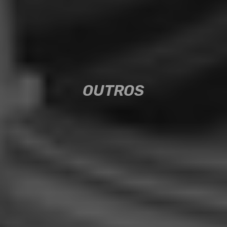
OUTROS
OUTROS