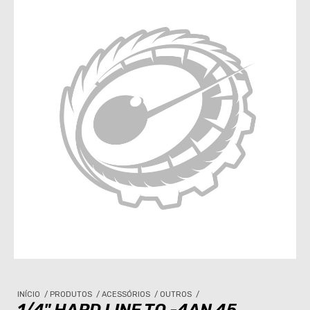
INÍCIO
/
PRODUTOS
/
ACESSÓRIOS
/
OUTROS
/
1/4" HARD LINE TO -4AN 45