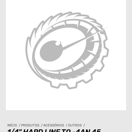
INÍCIO
/
PRODUTOS
/
ACESSÓRIOS
/
OUTROS
/
1/4" HARD LINE TO -4AN 45