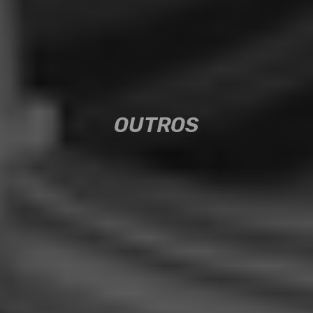
OUTROS
OUTROS