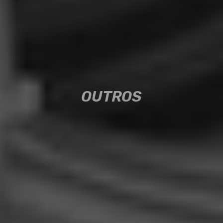
OUTROS
OUTROS