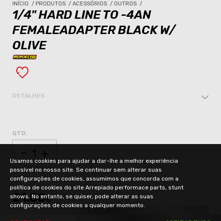
INÍCIO
/
PRODUTOS
/
ACESSÓRIOS
/
OUTROS
/
1/4" HARD LINE TO -4AN
FEMALEADAPTER BLACK W/
OLIVE
DETALHES
QTD.
-
+
Usamos cookies para ajudar a dar-lhe a melhor experiência
possível no nosso site. Se continuar sem alterar suas
configurações de cookies, assumimos que concorda com a
política de cookies do site Arrepiado performace parts, stunt
21.00
shows. No entanto, se quiser, pode alterar as suas
€
configurações de cookies a qualquer momento.
ADICIONAR AO CARRINHO