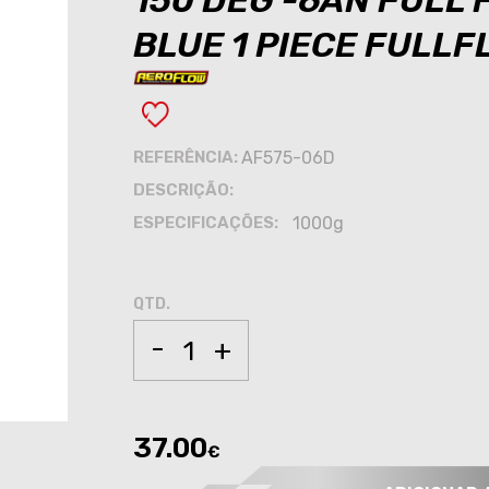
150 DEG -6AN FULL
BLUE 1 PIECE FULL
REFERÊNCIA:
AF575-06D
DESCRIÇÃO:
ESPECIFICAÇÕES:
1000g
QTD.
-
+
37.00
€