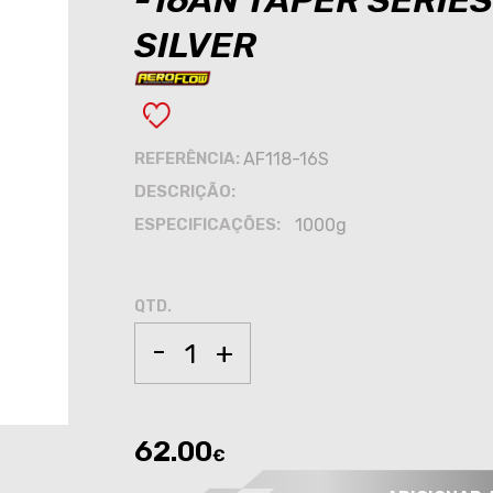
-16AN TAPER SERIE
SILVER
REFERÊNCIA:
AF118-16S
DESCRIÇÃO:
ESPECIFICAÇÕES:
1000g
QTD.
-
+
62.00
€