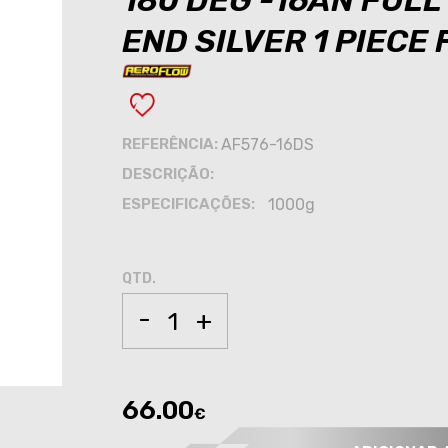
180 DEG -16AN FUL
END SILVER 1 PIECE
REFERÊNCIA:
AF576-16DS
DESCRIÇÃO:
ESPECIFICAÇÕES:
1000g
QTD.
-
+
66.00
€