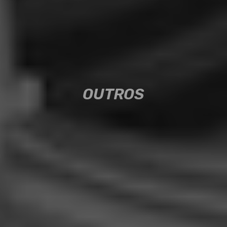
OUTROS
OUTROS