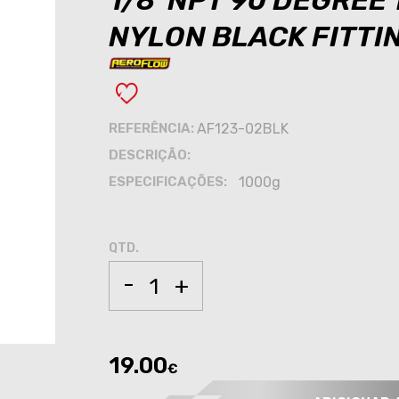
1/8"NPT 90 DEGREE 
NYLON BLACK FITTI
REFERÊNCIA:
AF123-02BLK
DESCRIÇÃO:
ESPECIFICAÇÕES:
1000g
QTD.
-
+
19.00
€