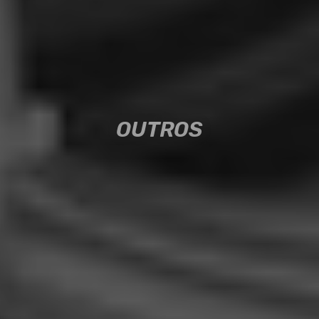
OUTROS
OUTROS