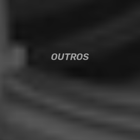
OUTROS
OUTROS