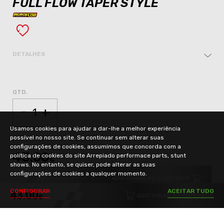
FULL FLOW TAPER STYLE
DETALHES
QTD.
-
+
Usamos cookies para ajudar a dar-lhe a melhor experiência
possível no nosso site. Se continuar sem alterar suas
configurações de cookies, assumimos que concorda com a
43.00
política de cookies do site Arrepiado performace parts, stunt
€
shows. No entanto, se quiser, pode alterar as suas
configurações de cookies a qualquer momento.
ADICIONAR AO CARRINHO
C
O
N
F
I
G
U
R
A
R
A
C
E
I
T
A
R
T
U
D
O
43.00
ADICIONAR AO CARRINHO
€