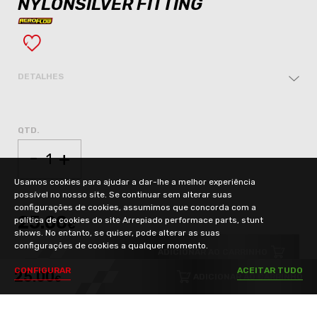
NYLONSILVER FITTING
DETALHES
QTD.
-
+
Usamos cookies para ajudar a dar-lhe a melhor experiência
possível no nosso site. Se continuar sem alterar suas
configurações de cookies, assumimos que concorda com a
25.00
política de cookies do site Arrepiado performace parts, stunt
€
shows. No entanto, se quiser, pode alterar as suas
configurações de cookies a qualquer momento.
ADICIONAR AO CARRINHO
C
O
N
F
I
G
U
R
A
R
A
C
E
I
T
A
R
T
U
D
O
25.00
ADICIONAR AO CARRINHO
€