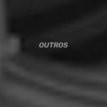
OUTROS
OUTROS