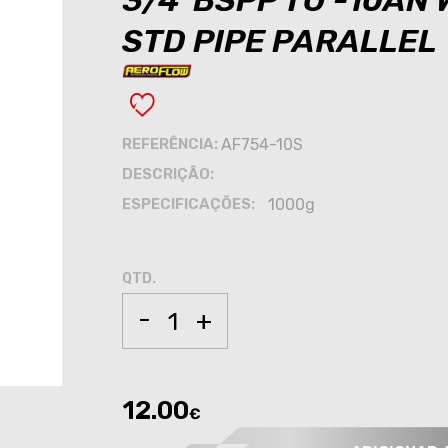
3/4"BSPP TO -10AN
STD PIPE PARALLEL
REFERÊNCIA:
AF754-10S
DESCRIÇÃO:
ESPECIFICAÇÕES:
1000g
QTD.
-
+
12.00
€