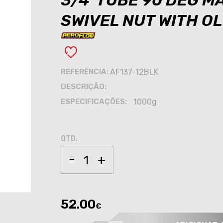
3/4"TUBE 90 DEG M
SWIVEL NUT WITH OL
REFERÊNCIA:
AF137-12BLK
DESCRIÇÃO:
ESPECIFICAÇÕES:
1000g
QTD.
-
+
52.00
€