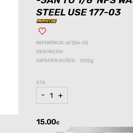
-3AN TO 1/8"NPS W
STEEL USE 177-03
REFERÊNCIA:
AF354-03
DESCRIÇÃO:
ESPECIFICAÇÕES:
1000g
QTD.
-
+
15.00
€