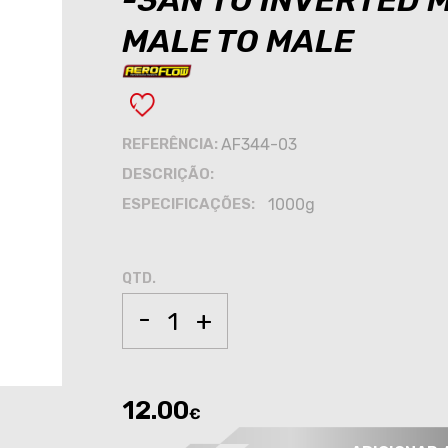
-3AN TO INVERTED M
MALE TO MALE
REFERÊNCIA:
AF344-03
DESCRIÇÃO:
ESPECIFICAÇÕES:
1000g
QTD.
-
+
12.00
€