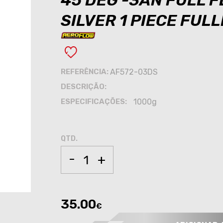
45 DEG -3AN FULL 
SILVER 1 PIECE FULL
REFERÊNCIA:
AF572-03DS
DESCRIÇÃO:
ESPECIFICAÇÕES:
1000g
QTD.
-
+
35.00
€