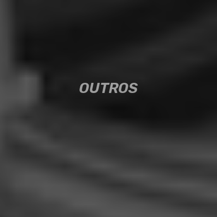
OUTROS
OUTROS