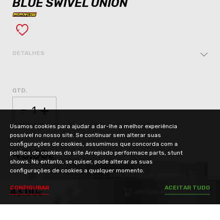
BLUE SWIVEL UNION
DETALHES
QTD.
-
+
Usamos cookies para ajudar a dar-lhe a melhor experiência
possível no nosso site. Se continuar sem alterar suas
configurações de cookies, assumimos que concorda com a
43.00
política de cookies do site Arrepiado performace parts, stunt
€
shows. No entanto, se quiser, pode alterar as suas
configurações de cookies a qualquer momento.
ADICIONAR AO CARRINHO
C
O
N
F
I
G
U
R
A
R
A
C
E
I
T
A
R
T
U
D
O
43.00
ADICIONAR AO CARRINHO
€