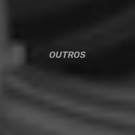
OUTROS
OUTROS