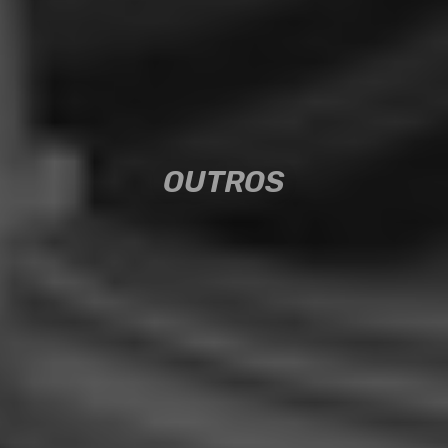
OUTROS
OUTROS