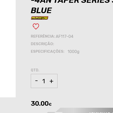
-4AN TAPER SERIES
BLUE
REFERÊNCIA:
AF117-04
DESCRIÇÃO:
ESPECIFICAÇÕES:
1000g
QTD.
-
+
30.00
€