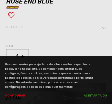
HOSE END BLUE
DETALHES
QTD.
-
+
Usamos cookies para ajudar a dar-lhe a melhor experiência
possível no nosso site. Se continuar sem alterar suas
configurações de cookies, assumimos que concorda com a
29.00
política de cookies do site Arrepiado performace parts, stunt
€
shows. No entanto, se quiser, pode alterar as suas
configurações de cookies a qualquer momento.
ADICIONAR AO CARRINHO
C
O
N
F
I
G
U
R
A
R
A
C
E
I
T
A
R
T
U
D
O
29.00
ADICIONAR AO CARRINHO
€