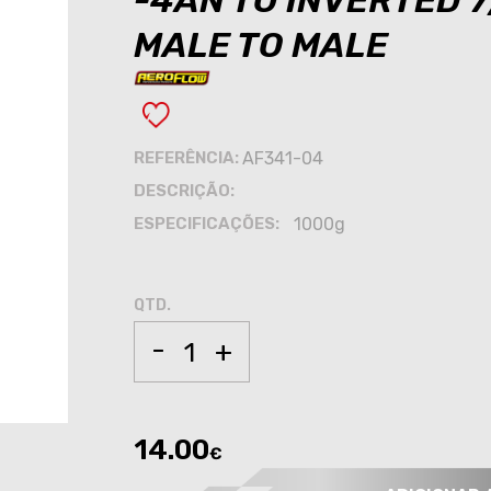
-4AN TO INVERTED 7
MALE TO MALE
REFERÊNCIA:
AF341-04
DESCRIÇÃO:
ESPECIFICAÇÕES:
1000g
QTD.
-
+
14.00
€