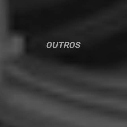
OUTROS
OUTROS