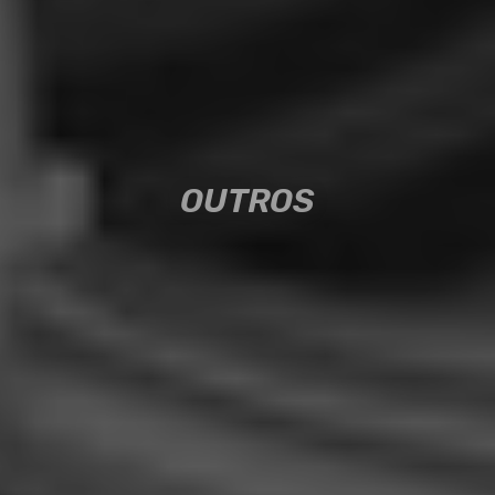
OUTROS
OUTROS