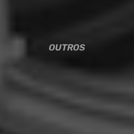
OUTROS
OUTROS