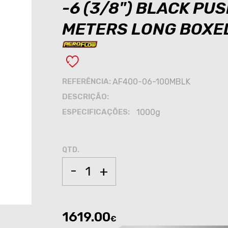
-6 (3/8") BLACK PU
METERS LONG BOXE
REFERÊNCIA:
AF400-06-100MBLK
DESCRIÇÃO:
ESPECIFICAÇÕES:
1000g
QTD.
-
+
1619.00
€