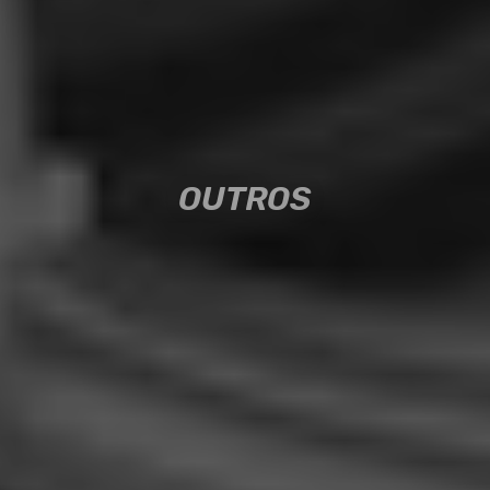
OUTROS
OUTROS