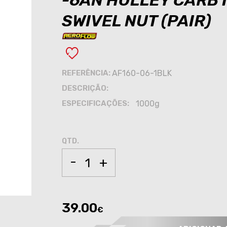
-6AN HOLLEY CARB 
SWIVEL NUT (PAIR)
REFERÊNCIA:
AF160-06-1BLK
DESCRIÇÃO:
ESPECIFICAÇÕES:
1000g
QTD.
-
+
39.00
€