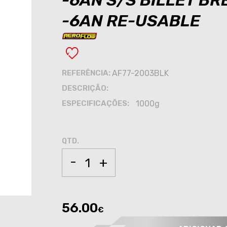
-6AN S/S BILLET B
-6AN RE-USABLE
REFERÊNCIA:
AF77-2003BLK
DESCRIÇÃO:
ESPECIFICAÇÕES:
1000g
QTD.
-
+
56.00
€