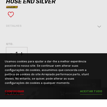
HOSE END SILVER
DETALHES
QTD.
-
+
Usamos cookies para ajudar a dar-lhe a melhor experiência
possível no nosso site. Se continuar sem alterar suas
configurações de cookies, assumimos que concorda com a
29.00
política de cookies do site Arrepiado performace parts, stunt
€
shows. No entanto, se quiser, pode alterar as suas
configurações de cookies a qualquer momento.
ADICIONAR AO CARRINHO
C
O
N
F
I
G
U
R
A
R
A
C
E
I
T
A
R
T
U
D
O
29.00
ADICIONAR AO CARRINHO
€