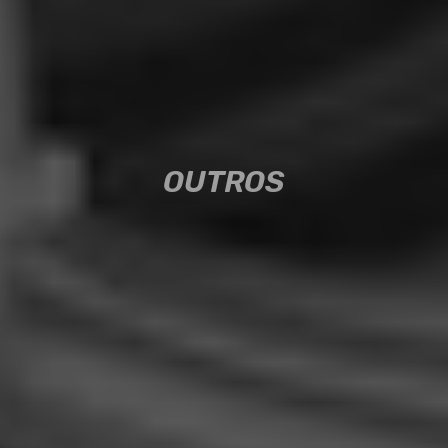
OUTROS
OUTROS