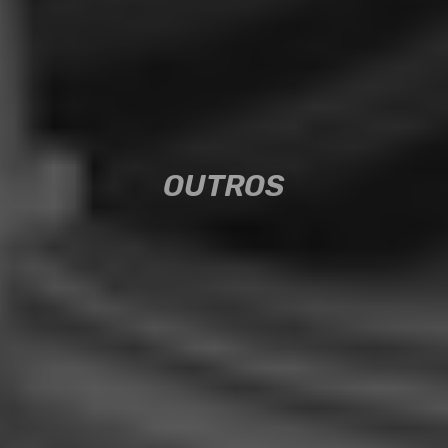
OUTROS
OUTROS