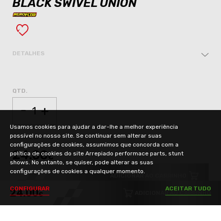
BLACK SWIVEL UNION
DETALHES
QTD.
-
+
Usamos cookies para ajudar a dar-lhe a melhor experiência
possível no nosso site. Se continuar sem alterar suas
configurações de cookies, assumimos que concorda com a
24.00
política de cookies do site Arrepiado performace parts, stunt
€
shows. No entanto, se quiser, pode alterar as suas
configurações de cookies a qualquer momento.
ADICIONAR AO CARRINHO
C
O
N
F
I
G
U
R
A
R
A
C
E
I
T
A
R
T
U
D
O
24.00
ADICIONAR AO CARRINHO
€