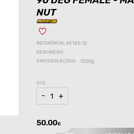
90 DEG FEMALE - MA
NUT
REFERÊNCIA:
AF143-12
DESCRIÇÃO:
ESPECIFICAÇÕES:
1000g
QTD.
-
+
50.00
€